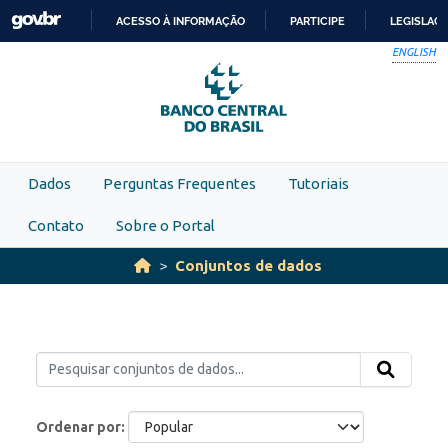
Skip to main content
ACESSO À INFORMAÇÃO
PARTICIPE
LEGISLAÇ
IR
ENGLISH
PARA
O
CONTEÚDO
Dados
Perguntas Frequentes
Tutoriais
Contato
Sobre o Portal
Conjuntos de dados
Ordenar por