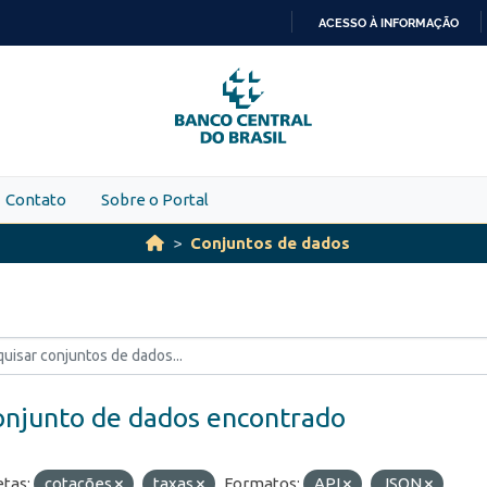
ACESSO À INFORMAÇÃO
IR
PARA
O
CONTEÚDO
Contato
Sobre o Portal
Conjuntos de dados
onjunto de dados encontrado
etas:
cotações
taxas
Formatos:
API
JSON