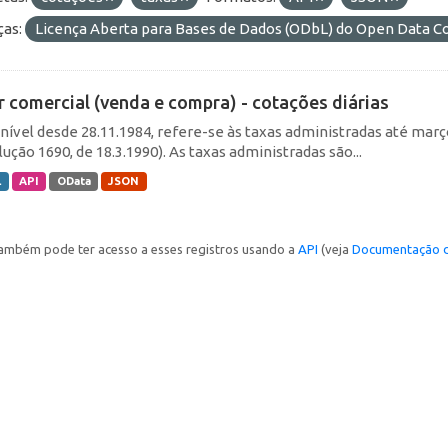
ças:
Licença Aberta para Bases de Dados (ODbL) do Open Data
r comercial (venda e compra) - cotações diárias
nível desde 28.11.1984, refere-se às taxas administradas até março 
ução 1690, de 18.3.1990). As taxas administradas são...
L
API
OData
JSON
ambém pode ter acesso a esses registros usando a
API
(veja
Documentação d