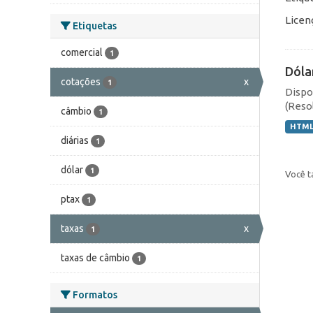
Licen
Etiquetas
comercial
1
Dóla
cotações
x
1
Dispo
(Resol
câmbio
1
HTM
diárias
1
dólar
1
Você t
ptax
1
taxas
x
1
taxas de câmbio
1
Formatos