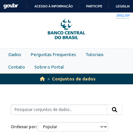
Skip to main content
ACESSO À INFORMAÇÃO
PARTICIPE
LEGISLAÇ
IR
ENGLISH
PARA
O
CONTEÚDO
Dados
Perguntas Frequentes
Tutoriais
Contato
Sobre o Portal
Conjuntos de dados
Ordenar por