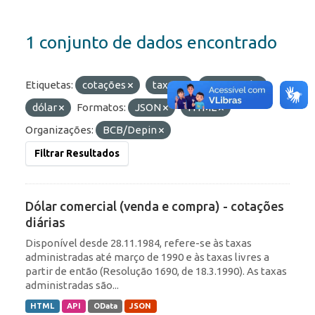
1 conjunto de dados encontrado
Etiquetas:
cotações
taxas
comercial
dólar
Formatos:
JSON
HTML
Organizações:
BCB/Depin
Filtrar Resultados
Dólar comercial (venda e compra) - cotações
diárias
Disponível desde 28.11.1984, refere-se às taxas
administradas até março de 1990 e às taxas livres a
partir de então (Resolução 1690, de 18.3.1990). As taxas
administradas são...
HTML
API
OData
JSON