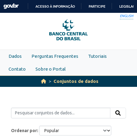
Skip to main content
ACESSO À INFORMAÇÃO
PARTICIPE
LEGISLAÇ
IR
ENGLISH
PARA
O
CONTEÚDO
Dados
Perguntas Frequentes
Tutoriais
Contato
Sobre o Portal
Conjuntos de dados
Ordenar por