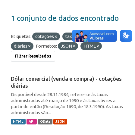
1 conjunto de dados encontrado
Etiquetas:
cotações
taxas
comercial
diárias
Formatos:
JSON
HTML
Filtrar Resultados
Dólar comercial (venda e compra) - cotações
diárias
Disponível desde 28.11.1984, refere-se às taxas
administradas até março de 1990 e às taxas livres a
partir de então (Resolução 1690, de 18.3.1990). As taxas
administradas são...
HTML
API
OData
JSON