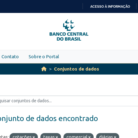
ACESSO À INFORMAÇÃO
IR
PARA
O
CONTEÚDO
Contato
Sobre o Portal
Conjuntos de dados
onjunto de dados encontrado
etas:
cotações
taxas
comercial
diárias