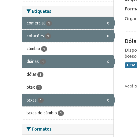
Forma
Etiquetas
Organ
comercial
x
1
cotações
x
1
Dóla
câmbio
1
Dispo
(Resol
diárias
x
1
HTM
dólar
1
Você t
ptax
1
taxas
x
1
taxas de câmbio
1
Formatos