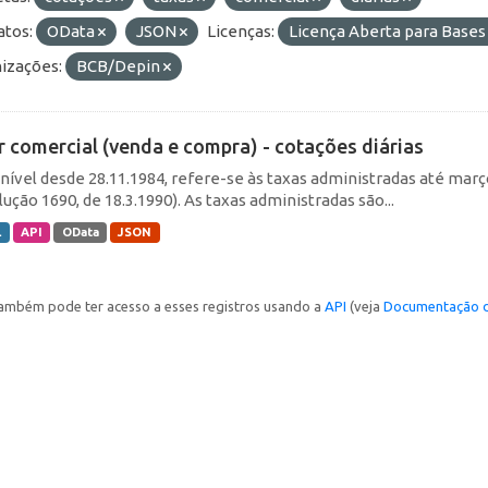
tos:
OData
JSON
Licenças:
Licença Aberta para Base
izações:
BCB/Depin
r comercial (venda e compra) - cotações diárias
nível desde 28.11.1984, refere-se às taxas administradas até março 
ução 1690, de 18.3.1990). As taxas administradas são...
L
API
OData
JSON
ambém pode ter acesso a esses registros usando a
API
(veja
Documentação d