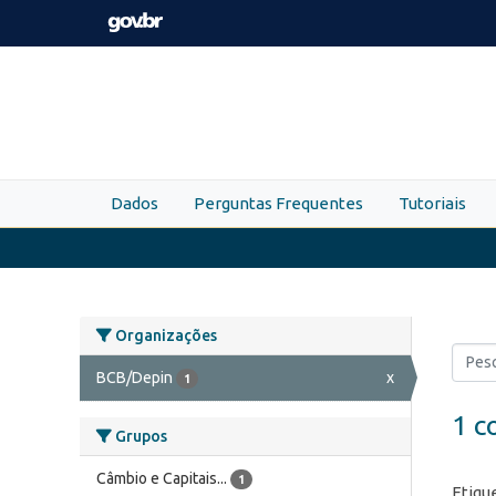
Skip to main content
Dados
Perguntas Frequentes
Tutoriais
Organizações
BCB/Depin
x
1
1 c
Grupos
Câmbio e Capitais...
1
Etiqu