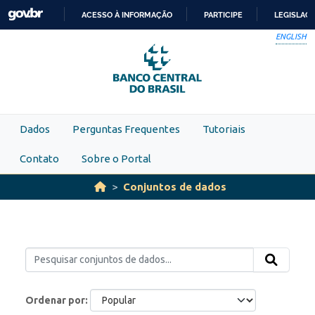
Skip to main content
ACESSO À INFORMAÇÃO
PARTICIPE
LEGISLAÇ
IR
ENGLISH
PARA
O
CONTEÚDO
Dados
Perguntas Frequentes
Tutoriais
Contato
Sobre o Portal
Conjuntos de dados
Ordenar por