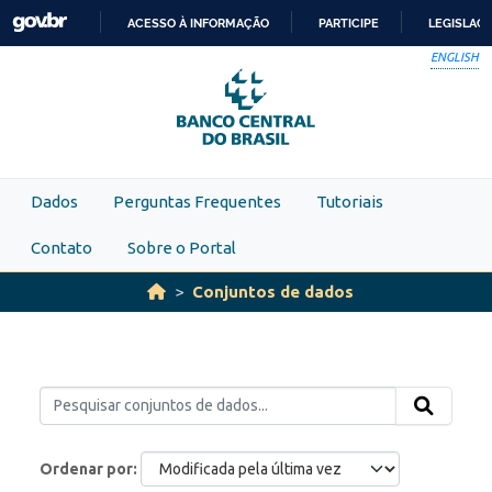
Skip to main content
ACESSO À INFORMAÇÃO
PARTICIPE
LEGISLAÇ
IR
ENGLISH
PARA
O
CONTEÚDO
Dados
Perguntas Frequentes
Tutoriais
Contato
Sobre o Portal
Conjuntos de dados
Ordenar por