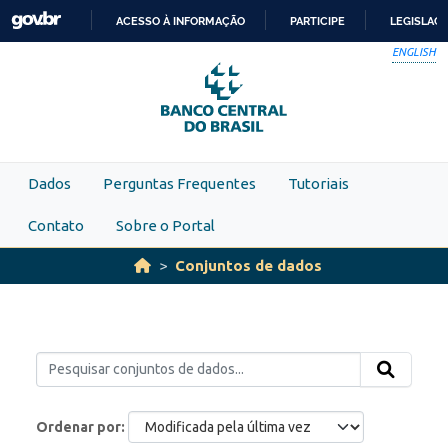
Skip to main content
ACESSO À INFORMAÇÃO
PARTICIPE
LEGISLAÇ
IR
ENGLISH
PARA
O
CONTEÚDO
Dados
Perguntas Frequentes
Tutoriais
Contato
Sobre o Portal
Conjuntos de dados
Ordenar por