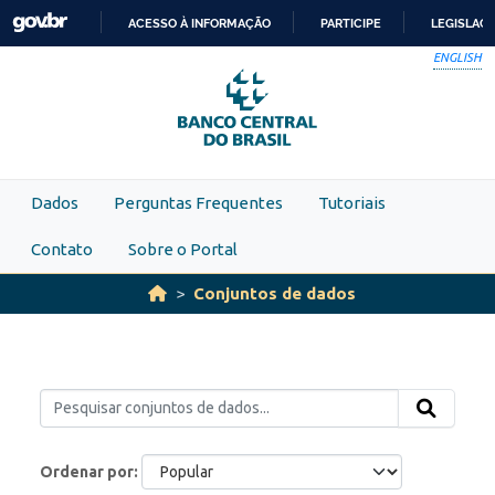
Skip to main content
ACESSO À INFORMAÇÃO
PARTICIPE
LEGISLAÇ
IR
ENGLISH
PARA
O
CONTEÚDO
Dados
Perguntas Frequentes
Tutoriais
Contato
Sobre o Portal
Conjuntos de dados
Ordenar por