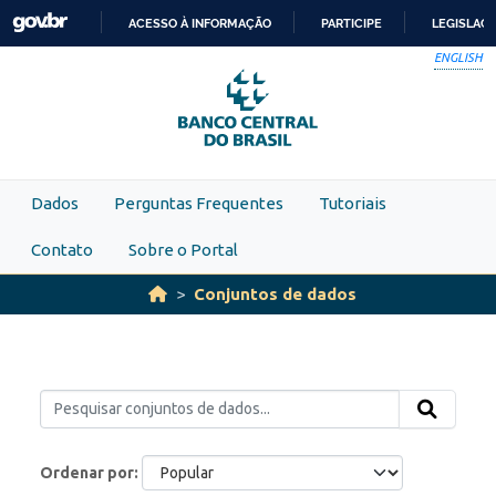
Skip to main content
ACESSO À INFORMAÇÃO
PARTICIPE
LEGISLAÇ
IR
ENGLISH
PARA
O
CONTEÚDO
Dados
Perguntas Frequentes
Tutoriais
Contato
Sobre o Portal
Conjuntos de dados
Ordenar por