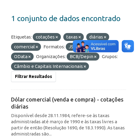
1 conjunto de dados encontrado
Etiquetas:
cotações
taxas
diárias
comercial
Formatos:
JSON
API
OData
Organizações:
BCB/Depin
Grupos:
Câmbio e Capitais Internacionais
Filtrar Resultados
Dólar comercial (venda e compra) - cotações
diárias
Disponível desde 28.11.1984, refere-se às taxas
administradas até março de 1990 e às taxas livres a
partir de então (Resolução 1690, de 18.3.1990). As taxas
administradas são...