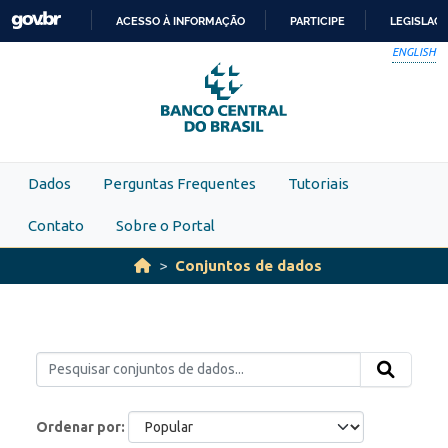
Skip to main content
ACESSO À INFORMAÇÃO
PARTICIPE
LEGISLAÇ
IR
ENGLISH
PARA
O
CONTEÚDO
Dados
Perguntas Frequentes
Tutoriais
Contato
Sobre o Portal
Conjuntos de dados
Ordenar por