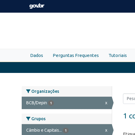
Skip to main content
Dados
Perguntas Frequentes
Tutoriais
Organizações
BCB/Depin
x
1
1 c
Grupos
Câmbio e Capitais...
x
1
Etiqu