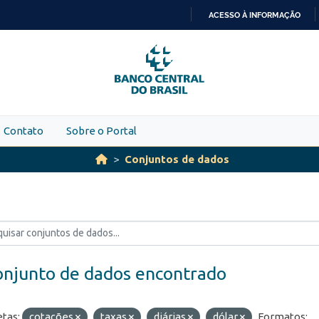
ACESSO À INFORMAÇÃO
IR
PARA
O
CONTEÚDO
Contato
Sobre o Portal
Conjuntos de dados
onjunto de dados encontrado
etas:
cotações
taxas
diárias
dólar
Formatos: