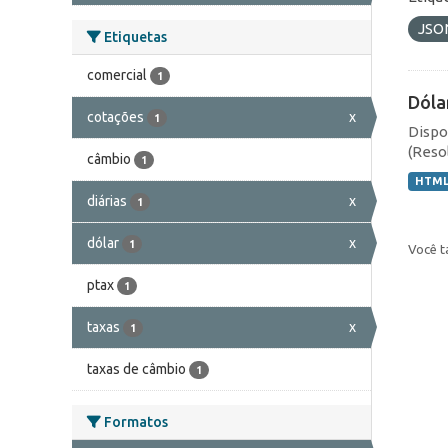
JSO
Etiquetas
comercial
1
Dóla
cotações
x
1
Dispo
(Resol
câmbio
1
HTM
diárias
x
1
dólar
x
1
Você t
ptax
1
taxas
x
1
taxas de câmbio
1
Formatos