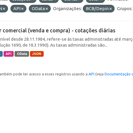
N
API
OData
Organizações:
BCB/Depin
Grupos:
r comercial (venda e compra) - cotações diárias
nível desde 28.11.1984, refere-se às taxas administradas até março 
ução 1690, de 18.3.1990). As taxas administradas são...
L
API
OData
JSON
ambém pode ter acesso a esses registros usando a
API
(veja
Documentação d