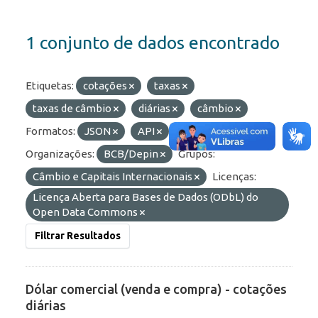
1 conjunto de dados encontrado
Etiquetas:
cotações
taxas
taxas de câmbio
diárias
câmbio
Formatos:
JSON
API
HTML
Organizações:
BCB/Depin
Grupos:
Câmbio e Capitais Internacionais
Licenças:
Licença Aberta para Bases de Dados (ODbL) do
Open Data Commons
Filtrar Resultados
Dólar comercial (venda e compra) - cotações
diárias