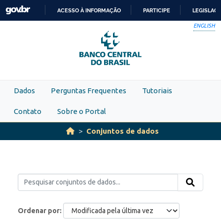
Skip to main content
ACESSO À INFORMAÇÃO
PARTICIPE
LEGISLAÇ
IR
ENGLISH
PARA
O
CONTEÚDO
Dados
Perguntas Frequentes
Tutoriais
Contato
Sobre o Portal
Conjuntos de dados
Ordenar por