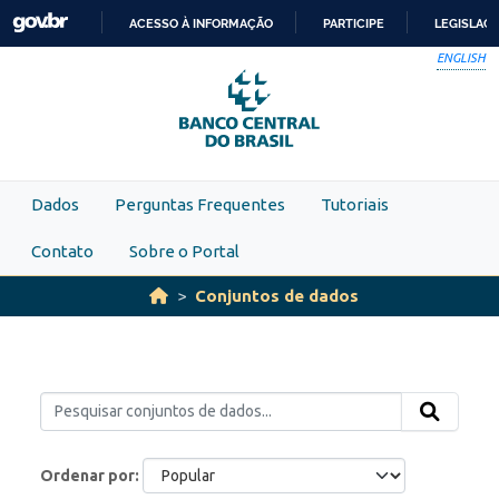
Skip to main content
ACESSO À INFORMAÇÃO
PARTICIPE
LEGISLAÇ
IR
ENGLISH
PARA
O
CONTEÚDO
Dados
Perguntas Frequentes
Tutoriais
Contato
Sobre o Portal
Conjuntos de dados
Ordenar por