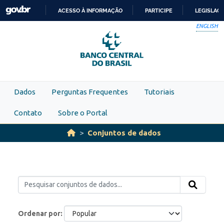
Skip to main content
ACESSO À INFORMAÇÃO
PARTICIPE
LEGISLAÇ
IR
ENGLISH
PARA
O
CONTEÚDO
Dados
Perguntas Frequentes
Tutoriais
Contato
Sobre o Portal
Conjuntos de dados
Ordenar por