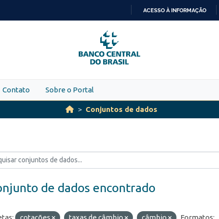
ACESSO À INFORMAÇÃO
IR
PARA
O
CONTEÚDO
Contato
Sobre o Portal
Conjuntos de dados
onjunto de dados encontrado
etas:
cotações
taxas de câmbio
câmbio
Formatos: