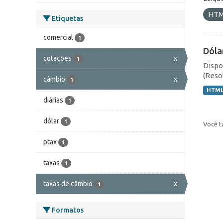
HT
Etiquetas
comercial
1
Dóla
cotações
x
1
Dispo
(Resol
câmbio
x
1
HTM
diárias
1
dólar
1
Você t
ptax
1
taxas
1
taxas de câmbio
x
1
Formatos