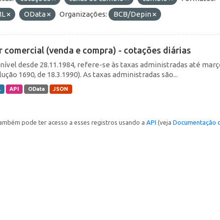
ML
OData
Organizações:
BCB/Depin
r comercial (venda e compra) - cotações diárias
nível desde 28.11.1984, refere-se às taxas administradas até março 
ução 1690, de 18.3.1990). As taxas administradas são...
L
API
OData
JSON
ambém pode ter acesso a esses registros usando a
API
(veja
Documentação d