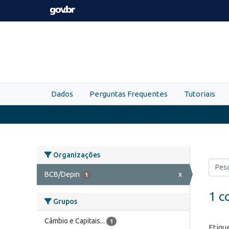
Skip to main content
Dados
Perguntas Frequentes
Tutoriais
Organizações
BCB/Depin
x
1
1 c
Grupos
Câmbio e Capitais...
1
Etiqu