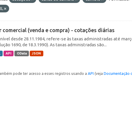
ML
r comercial (venda e compra) - cotações diárias
nível desde 28.11.1984, refere-se às taxas administradas até março 
ução 1690, de 18.3.1990). As taxas administradas são...
L
API
OData
JSON
ambém pode ter acesso a esses registros usando a
API
(veja
Documentação d