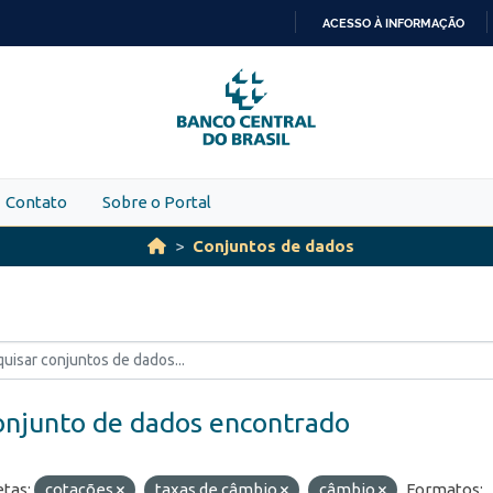
ACESSO À INFORMAÇÃO
IR
PARA
O
CONTEÚDO
Contato
Sobre o Portal
Conjuntos de dados
onjunto de dados encontrado
etas:
cotações
taxas de câmbio
câmbio
Formatos: