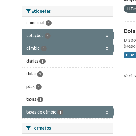
HT
Etiquetas
comercial
1
Dóla
cotações
x
1
Dispo
(Resol
câmbio
x
1
HTM
diárias
1
dólar
1
Você t
ptax
1
taxas
1
taxas de câmbio
x
1
Formatos