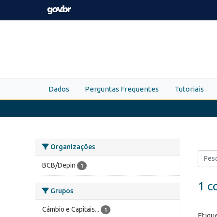
Skip to main content
Dados
Perguntas Frequentes
Tutoriais
Organizações
BCB/Depin
1
1 c
Grupos
Câmbio e Capitais...
1
Etiqu