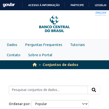
Skip to main content
ACESSO À INFORMAÇÃO
PARTICIPE
LEGISLAÇ
IR
ENGLISH
PARA
O
CONTEÚDO
Dados
Perguntas Frequentes
Tutoriais
Contato
Sobre o Portal
Conjuntos de dados
Ordenar por