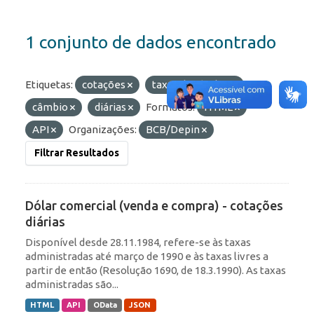
1 conjunto de dados encontrado
Etiquetas:
cotações
taxas de câmbio
câmbio
diárias
Formatos:
HTML
API
Organizações:
BCB/Depin
Filtrar Resultados
Dólar comercial (venda e compra) - cotações
diárias
Disponível desde 28.11.1984, refere-se às taxas
administradas até março de 1990 e às taxas livres a
partir de então (Resolução 1690, de 18.3.1990). As taxas
administradas são...
HTML
API
OData
JSON