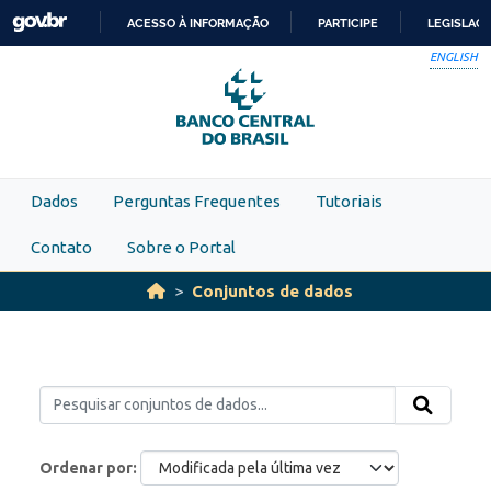
Skip to main content
ACESSO À INFORMAÇÃO
PARTICIPE
LEGISLAÇ
IR
ENGLISH
PARA
O
CONTEÚDO
Dados
Perguntas Frequentes
Tutoriais
Contato
Sobre o Portal
Conjuntos de dados
Ordenar por