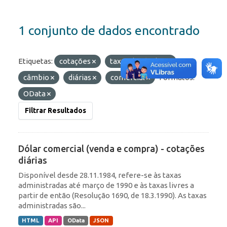
1 conjunto de dados encontrado
Etiquetas:
cotações
taxas de câmbio
câmbio
diárias
comercial
Formatos:
OData
Filtrar Resultados
Dólar comercial (venda e compra) - cotações
diárias
Disponível desde 28.11.1984, refere-se às taxas
administradas até março de 1990 e às taxas livres a
partir de então (Resolução 1690, de 18.3.1990). As taxas
administradas são...
HTML
API
OData
JSON