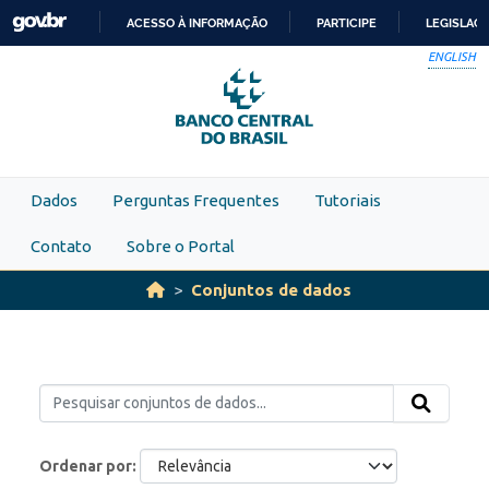
Skip to main content
ACESSO À INFORMAÇÃO
PARTICIPE
LEGISLAÇ
IR
ENGLISH
PARA
O
CONTEÚDO
Dados
Perguntas Frequentes
Tutoriais
Contato
Sobre o Portal
Conjuntos de dados
Ordenar por