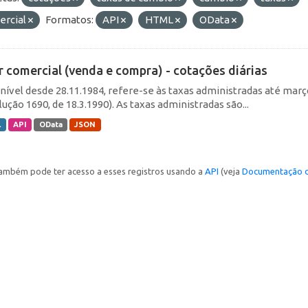
ercial
Formatos:
API
HTML
OData
r comercial (venda e compra) - cotações diárias
nível desde 28.11.1984, refere-se às taxas administradas até março 
ução 1690, de 18.3.1990). As taxas administradas são...
L
API
OData
JSON
ambém pode ter acesso a esses registros usando a
API
(veja
Documentação d