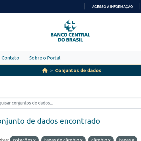
ACESSO À INFORMAÇÃO
IR
PARA
O
CONTEÚDO
Contato
Sobre o Portal
Conjuntos de dados
onjunto de dados encontrado
etas:
cotações
taxas de câmbio
câmbio
taxas