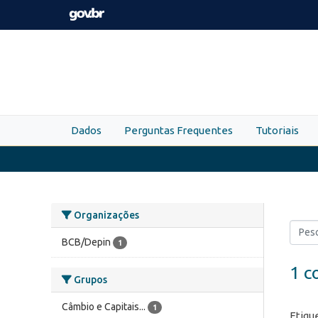
Skip to main content
Dados
Perguntas Frequentes
Tutoriais
Organizações
BCB/Depin
1
1 c
Grupos
Câmbio e Capitais...
1
Etiqu