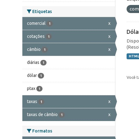
com
Etiquetas
comercial
x
1
Dóla
cotações
x
1
Dispo
(Resol
câmbio
x
1
HTM
diárias
1
dólar
1
Você t
ptax
1
taxas
x
1
taxas de câmbio
x
1
Formatos