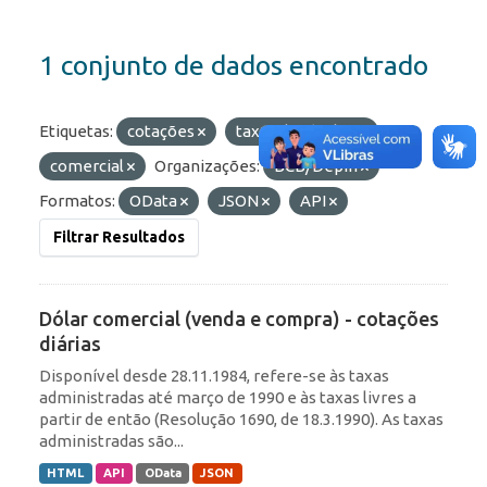
1 conjunto de dados encontrado
Etiquetas:
cotações
taxas de câmbio
comercial
Organizações:
BCB/Depin
Formatos:
OData
JSON
API
Filtrar Resultados
Dólar comercial (venda e compra) - cotações
diárias
Disponível desde 28.11.1984, refere-se às taxas
administradas até março de 1990 e às taxas livres a
partir de então (Resolução 1690, de 18.3.1990). As taxas
administradas são...
HTML
API
OData
JSON