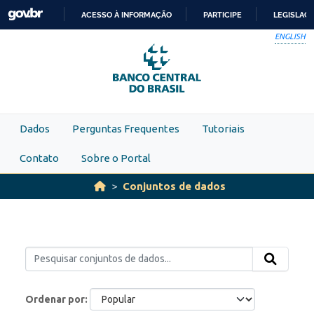
Skip to main content
ACESSO À INFORMAÇÃO
PARTICIPE
LEGISLAÇ
IR
ENGLISH
PARA
O
CONTEÚDO
Dados
Perguntas Frequentes
Tutoriais
Contato
Sobre o Portal
Conjuntos de dados
Ordenar por