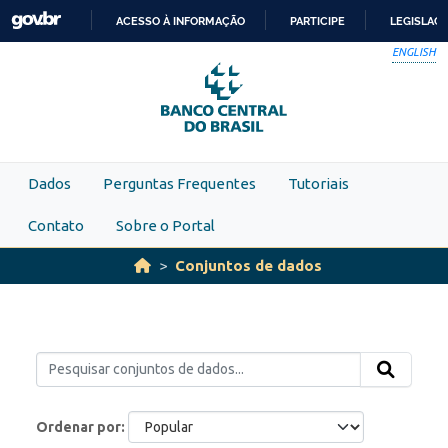
Skip to main content
ACESSO À INFORMAÇÃO
PARTICIPE
LEGISLAÇ
IR
ENGLISH
PARA
O
CONTEÚDO
Dados
Perguntas Frequentes
Tutoriais
Contato
Sobre o Portal
Conjuntos de dados
Ordenar por