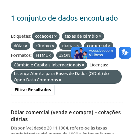
1 conjunto de dados encontrado
Etiquetas:
cotações
taxas de câmbio
dólar
câmbio
diárias
comercial
Formatos:
HTML
JSON
API
Grupos:
Câmbio e Capitais Internacionais
Licenças:
Licença Aberta para Bases de Dados (ODbL) do
Open Data Commons
Filtrar Resultados
Dólar comercial (venda e compra) - cotações
diárias
Disponível desde 28.11.1984, refere-se às taxas
administradas até março de 1990 e às taxas livres a