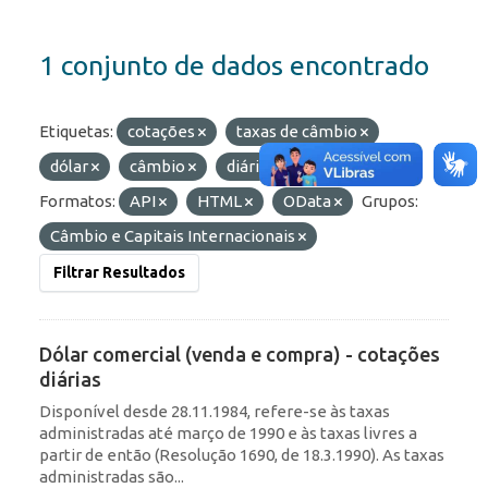
1 conjunto de dados encontrado
Etiquetas:
cotações
taxas de câmbio
dólar
câmbio
diárias
comercial
Formatos:
API
HTML
OData
Grupos:
Câmbio e Capitais Internacionais
Filtrar Resultados
Dólar comercial (venda e compra) - cotações
diárias
Disponível desde 28.11.1984, refere-se às taxas
administradas até março de 1990 e às taxas livres a
partir de então (Resolução 1690, de 18.3.1990). As taxas
administradas são...