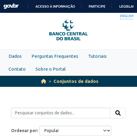
Skip to main content
ACESSO À INFORMAÇÃO
PARTICIPE
LEGISLAÇ
IR
ENGLISH
PARA
O
CONTEÚDO
Dados
Perguntas Frequentes
Tutoriais
Contato
Sobre o Portal
Conjuntos de dados
Ordenar por