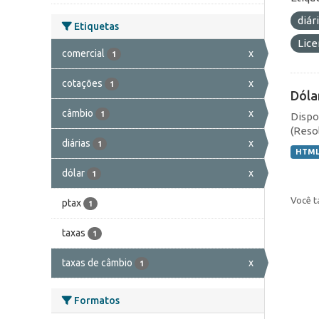
diár
Etiquetas
Lic
comercial
x
1
cotações
x
1
Dóla
câmbio
x
1
Dispo
(Resol
diárias
x
1
HTM
dólar
x
1
Você t
ptax
1
taxas
1
taxas de câmbio
x
1
Formatos