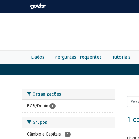
Skip to main content
Dados
Perguntas Frequentes
Tutoriais
Organizações
BCB/Depin
1
1 c
Grupos
Câmbio e Capitais...
1
Etiqu