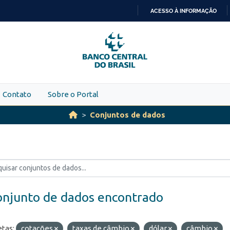
ACESSO À INFORMAÇÃO
IR
PARA
O
CONTEÚDO
Contato
Sobre o Portal
Conjuntos de dados
onjunto de dados encontrado
etas:
cotações
taxas de câmbio
dólar
câmbio