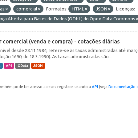
ias
comercial
Formatos:
HTML
JSON
Licenças:
ença Aberta para Bases de Dados (ODbL) do Open Data Commons
r comercial (venda e compra) - cotações diárias
nível desde 28.11.1984, refere-se às taxas administradas até março 
ução 1690, de 18.3.1990). As taxas administradas são...
L
API
OData
JSON
ambém pode ter acesso a esses registros usando a
API
(veja
Documentação d