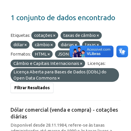
1 conjunto de dados encontrado
Etiquetas:
cotações
taxas de câmbio
dólar
câmbio
diárias
taxas
Formatos:
HTML
JSON
Grupos:
Câmbio e Capitais Internacionais
Licenças:
Licença Aberta para Bases de Dados (ODbL) do
Open Data Commons
Filtrar Resultados
Dólar comercial (venda e compra) - cotações
diárias
Disponível desde 28.11.1984, refere-se às taxas
administradas até março de 1990 e às taxas livres a