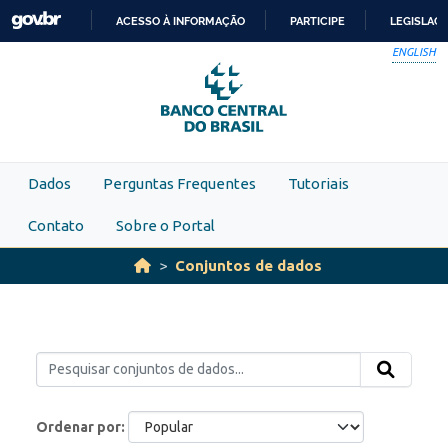
Skip to main content
ACESSO À INFORMAÇÃO
PARTICIPE
LEGISLAÇ
IR
ENGLISH
PARA
O
CONTEÚDO
Dados
Perguntas Frequentes
Tutoriais
Contato
Sobre o Portal
Conjuntos de dados
Ordenar por