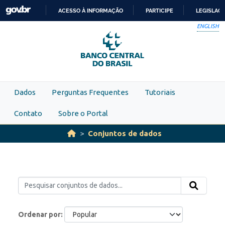
Skip to main content
ACESSO À INFORMAÇÃO
PARTICIPE
LEGISLAÇ
IR
ENGLISH
PARA
O
CONTEÚDO
Dados
Perguntas Frequentes
Tutoriais
Contato
Sobre o Portal
Conjuntos de dados
Ordenar por