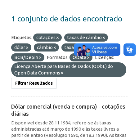
1 conjunto de dados encontrado
Etiquetas:
cotações
taxas de câmbio
dólar
câmbio
taxas
Organizações:
BCB/Depin
Formatos:
OData
Licenças:
Licença Aberta para Bases de Dados (ODbL) do
Open Data Commons
Filtrar Resultados
Dólar comercial (venda e compra) - cotações
diárias
Disponível desde 28.11.1984, refere-se às taxas
administradas até março de 1990 e às taxas livres a
partir de então (Resolução 1690, de 18.3.1990). As taxas