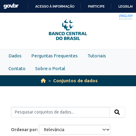
Skip to main content
ACESSO À INFORMAÇÃO
PARTICIPE
LEGISLAÇ
IR
ENGLISH
PARA
O
CONTEÚDO
Dados
Perguntas Frequentes
Tutoriais
Contato
Sobre o Portal
Conjuntos de dados
Ordenar por