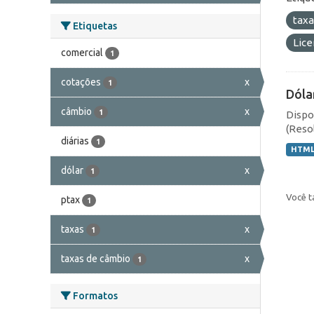
tax
Etiquetas
Lic
comercial
1
cotações
x
1
Dóla
câmbio
x
1
Dispo
(Resol
diárias
1
HTM
dólar
x
1
Você t
ptax
1
taxas
x
1
taxas de câmbio
x
1
Formatos