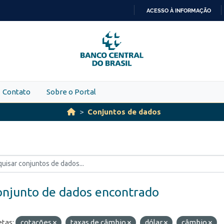
ACESSO À INFORMAÇÃO
IR
PARA
O
CONTEÚDO
Contato
Sobre o Portal
Conjuntos de dados
onjunto de dados encontrado
etas:
cotações
taxas de câmbio
dólar
câmbio