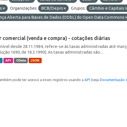
as
Organizações:
BCB/Depin
Grupos:
Câmbio e Capitais 
ença Aberta para Bases de Dados (ODbL) do Open Data Commons
r comercial (venda e compra) - cotações diárias
nível desde 28.11.1984, refere-se às taxas administradas até março 
ução 1690, de 18.3.1990). As taxas administradas são...
L
API
OData
JSON
ambém pode ter acesso a esses registros usando a
API
(veja
Documentação d