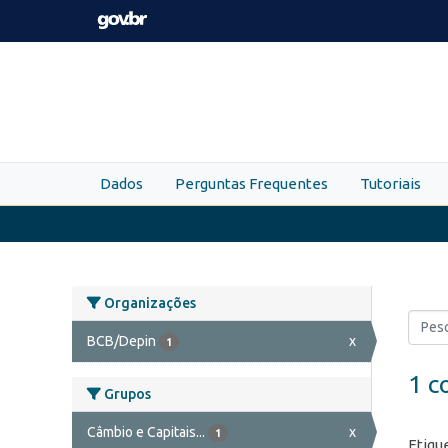
Skip to main content
Dados
Perguntas Frequentes
Tutoriais
Organizações
BCB/Depin
x
1
1 c
Grupos
Câmbio e Capitais...
x
1
Etiqu