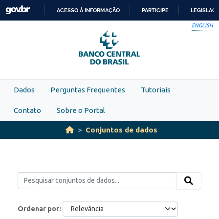
Skip to main content
ACESSO À INFORMAÇÃO
PARTICIPE
LEGISLAÇ
IR
ENGLISH
PARA
O
CONTEÚDO
Dados
Perguntas Frequentes
Tutoriais
Contato
Sobre o Portal
Conjuntos de dados
Ordenar por