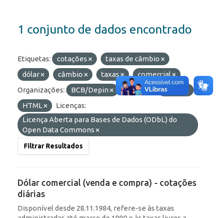
1 conjunto de dados encontrado
Etiquetas:
cotações
taxas de câmbio
dólar
câmbio
taxas
comercial
Organizações:
BCB/Depin
Formatos:
OData
HTML
Licenças:
Licença Aberta para Bases de Dados (ODbL) do
Open Data Commons
Filtrar Resultados
Dólar comercial (venda e compra) - cotações
diárias
Disponível desde 28.11.1984, refere-se às taxas
administradas até março de 1990 e às taxas livres a