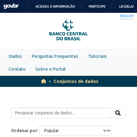
Skip to main content
ACESSO À INFORMAÇÃO
PARTICIPE
LEGISLAÇ
IR
ENGLISH
PARA
O
CONTEÚDO
Dados
Perguntas Frequentes
Tutoriais
Contato
Sobre o Portal
Conjuntos de dados
Ordenar por