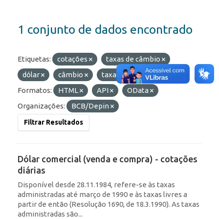
1 conjunto de dados encontrado
Etiquetas:
cotações
taxas de câmbio
dólar
câmbio
taxas
diárias
Formatos:
HTML
API
OData
Organizações:
BCB/Depin
Filtrar Resultados
Dólar comercial (venda e compra) - cotações
diárias
Disponível desde 28.11.1984, refere-se às taxas
administradas até março de 1990 e às taxas livres a
partir de então (Resolução 1690, de 18.3.1990). As taxas
administradas são...