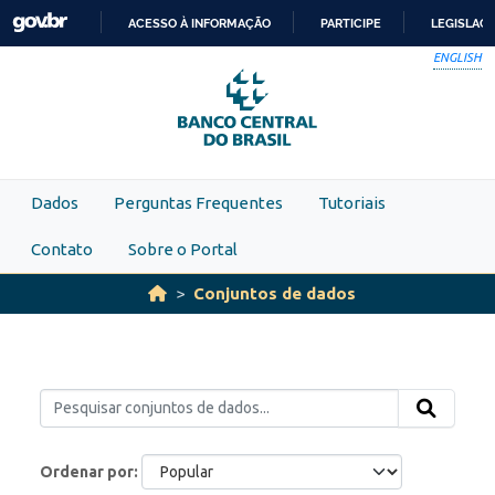
Skip to main content
ACESSO À INFORMAÇÃO
PARTICIPE
LEGISLAÇ
IR
ENGLISH
PARA
O
CONTEÚDO
Dados
Perguntas Frequentes
Tutoriais
Contato
Sobre o Portal
Conjuntos de dados
Ordenar por