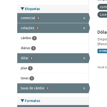
com
Etiquetas
Lic
comercial
x
1
cotações
x
1
Dóla
câmbio
1
Dispo
(Resol
diárias
1
HTM
dólar
x
1
Você t
ptax
1
taxas
1
taxas de câmbio
x
1
Formatos