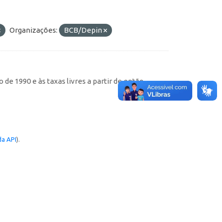
Organizações:
BCB/Depin
de 1990 e às taxas livres a partir de então
a API
).