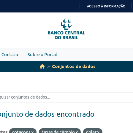
ACESSO À INFORMAÇÃO
IR
PARA
O
CONTEÚDO
Contato
Sobre o Portal
Conjuntos de dados
onjunto de dados encontrado
etas:
cotações
taxas de câmbio
dólar