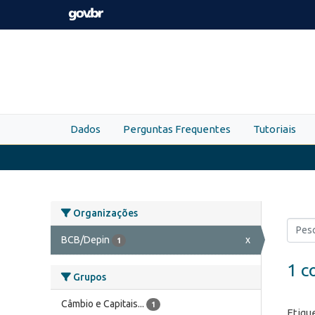
Skip to main content
Dados
Perguntas Frequentes
Tutoriais
Organizações
BCB/Depin
x
1
1 c
Grupos
Câmbio e Capitais...
1
Etiqu