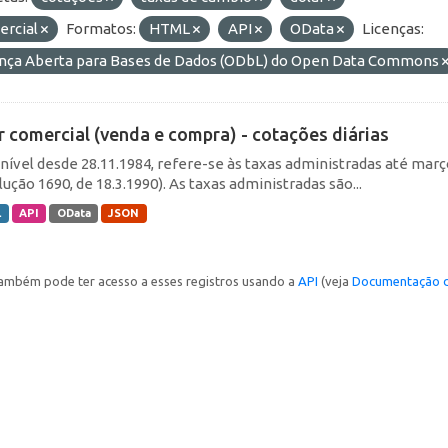
ercial
Formatos:
HTML
API
OData
Licenças:
ença Aberta para Bases de Dados (ODbL) do Open Data Commons
r comercial (venda e compra) - cotações diárias
nível desde 28.11.1984, refere-se às taxas administradas até março 
ução 1690, de 18.3.1990). As taxas administradas são...
L
API
OData
JSON
ambém pode ter acesso a esses registros usando a
API
(veja
Documentação d