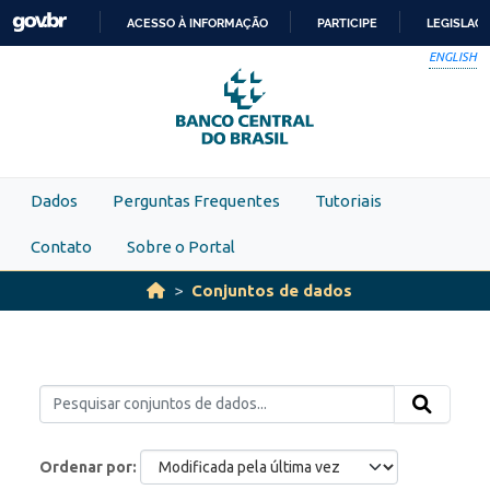
Skip to main content
ACESSO À INFORMAÇÃO
PARTICIPE
LEGISLAÇ
IR
ENGLISH
PARA
O
CONTEÚDO
Dados
Perguntas Frequentes
Tutoriais
Contato
Sobre o Portal
Conjuntos de dados
Ordenar por