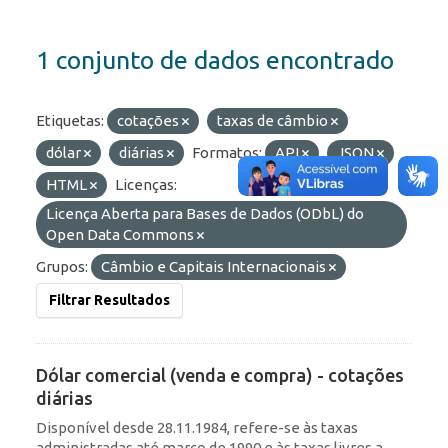
1 conjunto de dados encontrado
Etiquetas:
cotações
taxas de câmbio
dólar
diárias
Formatos:
API
JSON
HTML
Licenças:
Licença Aberta para Bases de Dados (ODbL) do
Open Data Commons
Grupos:
Câmbio e Capitais Internacionais
Filtrar Resultados
Dólar comercial (venda e compra) - cotações
diárias
Disponível desde 28.11.1984, refere-se às taxas
administradas até março de 1990 e às taxas livres a