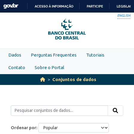
Skip to main content
ACESSO À INFORMAÇÃO
PARTICIPE
LEGISLAÇ
IR
ENGLISH
PARA
O
CONTEÚDO
Dados
Perguntas Frequentes
Tutoriais
Contato
Sobre o Portal
Conjuntos de dados
Ordenar por