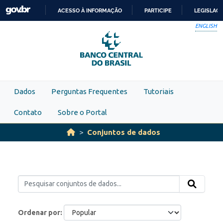
Skip to main content
ACESSO À INFORMAÇÃO
PARTICIPE
LEGISLAÇ
IR
ENGLISH
PARA
O
CONTEÚDO
Dados
Perguntas Frequentes
Tutoriais
Contato
Sobre o Portal
Conjuntos de dados
Ordenar por