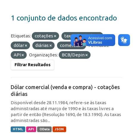
1 conjunto de dados encontrado
Etiquetas:
cotações
taxas de câmbio
dólar
diárias
comercial
Formatos:
API
Organizações:
BCB/Depin
Filtrar Resultados
Dólar comercial (venda e compra) - cotações
diárias
Disponível desde 28.11.1984, refere-se às taxas
administradas até março de 1990 e às taxas livres a
partir de então (Resolução 1690, de 18.3.1990). As taxas
administradas são...
HTML
API
OData
JSON