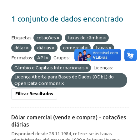
1 conjunto de dados encontrado
Etiquetas:
cotações
taxas de câmbio
dólar
diárias
comercial
taxas
Formatos:
API
Grupos:
Câmbio e Capitais Internacionais
Licenças:
Licença Aberta para Bases de Dados (ODbL) do
Open Data Commons
Filtrar Resultados
Dólar comercial (venda e compra) - cotações
diárias
Disponível desde 28.11.1984, refere-se às taxas
administradas até março de 1990 e às taxas livres a