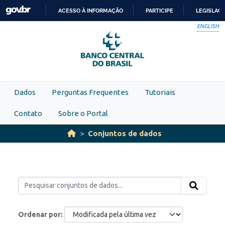
Skip to main content
ACESSO À INFORMAÇÃO
PARTICIPE
LEGISLAÇ
IR
ENGLISH
PARA
O
CONTEÚDO
Dados
Perguntas Frequentes
Tutoriais
Contato
Sobre o Portal
Conjuntos de dados
Ordenar por