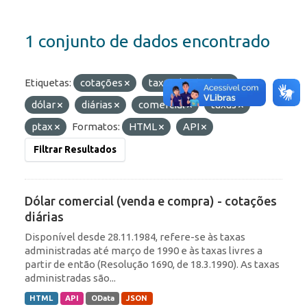
1 conjunto de dados encontrado
Etiquetas:
cotações
taxas de câmbio
dólar
diárias
comercial
taxas
ptax
Formatos:
HTML
API
Filtrar Resultados
Dólar comercial (venda e compra) - cotações
diárias
Disponível desde 28.11.1984, refere-se às taxas
administradas até março de 1990 e às taxas livres a
partir de então (Resolução 1690, de 18.3.1990). As taxas
administradas são...
HTML
API
OData
JSON