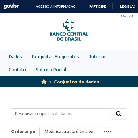
Skip to main content
ACESSO À INFORMAÇÃO
PARTICIPE
LEGISLAÇ
IR
ENGLISH
PARA
O
CONTEÚDO
Dados
Perguntas Frequentes
Tutoriais
Contato
Sobre o Portal
Conjuntos de dados
Ordenar por