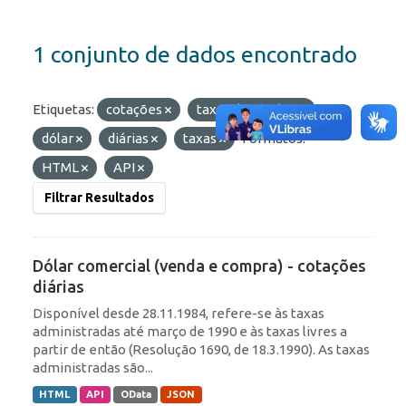
1 conjunto de dados encontrado
Etiquetas:
cotações
taxas de câmbio
dólar
diárias
taxas
Formatos:
HTML
API
Filtrar Resultados
Dólar comercial (venda e compra) - cotações
diárias
Disponível desde 28.11.1984, refere-se às taxas
administradas até março de 1990 e às taxas livres a
partir de então (Resolução 1690, de 18.3.1990). As taxas
administradas são...
HTML
API
OData
JSON