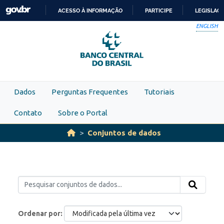
Skip to main content
ACESSO À INFORMAÇÃO
PARTICIPE
LEGISLAÇ
IR
ENGLISH
PARA
O
CONTEÚDO
Dados
Perguntas Frequentes
Tutoriais
Contato
Sobre o Portal
Conjuntos de dados
Ordenar por