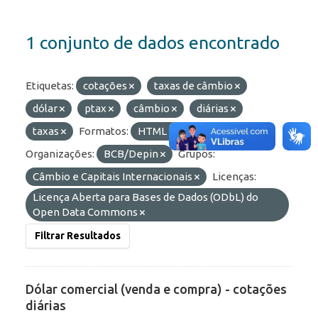
1 conjunto de dados encontrado
Etiquetas:
cotações
taxas de câmbio
dólar
ptax
câmbio
diárias
taxas
Formatos:
HTML
JSON
Organizações:
BCB/Depin
Grupos:
Câmbio e Capitais Internacionais
Licenças:
Licença Aberta para Bases de Dados (ODbL) do
Open Data Commons
Filtrar Resultados
Dólar comercial (venda e compra) - cotações
diárias