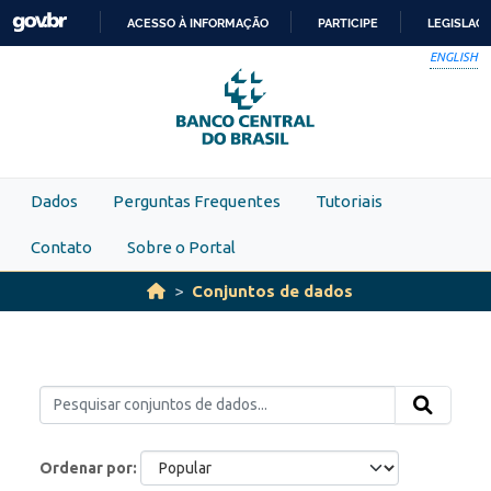
Skip to main content
ACESSO À INFORMAÇÃO
PARTICIPE
LEGISLAÇ
IR
ENGLISH
PARA
O
CONTEÚDO
Dados
Perguntas Frequentes
Tutoriais
Contato
Sobre o Portal
Conjuntos de dados
Ordenar por