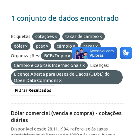
1 conjunto de dados encontrado
Etiquetas:
cotações
taxas de câmbio
dólar
ptax
câmbio
taxas
Organizações:
BCB/Depin
Grupos:
Câmbio e Capitais Internacionais
Licenças:
Licença Aberta para Bases de Dados (ODbL) do
Open Data Commons
Filtrar Resultados
Dólar comercial (venda e compra) - cotações
diárias
Disponível desde 28.11.1984, refere-se às taxas
administradas até março de 1990 e às taxas livres a