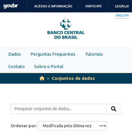
Skip to main content
ACESSO À INFORMAÇÃO
PARTICIPE
LEGISLAÇ
IR
ENGLISH
PARA
O
CONTEÚDO
Dados
Perguntas Frequentes
Tutoriais
Contato
Sobre o Portal
Conjuntos de dados
Ordenar por