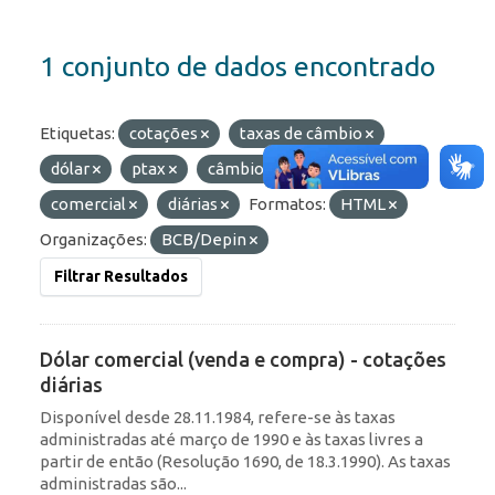
1 conjunto de dados encontrado
Etiquetas:
cotações
taxas de câmbio
dólar
ptax
câmbio
taxas
comercial
diárias
Formatos:
HTML
Organizações:
BCB/Depin
Filtrar Resultados
Dólar comercial (venda e compra) - cotações
diárias
Disponível desde 28.11.1984, refere-se às taxas
administradas até março de 1990 e às taxas livres a
partir de então (Resolução 1690, de 18.3.1990). As taxas
administradas são...