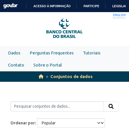
Skip to main content
ACESSO À INFORMAÇÃO
PARTICIPE
LEGISLAÇ
IR
ENGLISH
PARA
O
CONTEÚDO
Dados
Perguntas Frequentes
Tutoriais
Contato
Sobre o Portal
Conjuntos de dados
Ordenar por