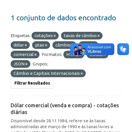
1 conjunto de dados encontrado
Etiquetas:
cotações
taxas de câmbio
dólar
ptax
câmbio
taxas
comercial
Formatos:
HTML
OData
JSON
Grupos:
Câmbio e Capitais Internacionais
Filtrar Resultados
Dólar comercial (venda e compra) - cotações
diárias
Disponível desde 28.11.1984, refere-se às taxas
administradas até março de 1990 e às taxas livres a