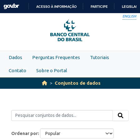
Skip to main content
ACESSO À INFORMAÇÃO
PARTICIPE
LEGISLAÇ
IR
ENGLISH
PARA
O
CONTEÚDO
Dados
Perguntas Frequentes
Tutoriais
Contato
Sobre o Portal
Conjuntos de dados
Ordenar por