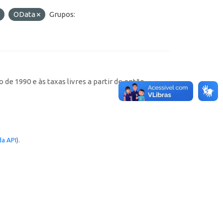
OData
Grupos:
de 1990 e às taxas livres a partir de então
a API
).