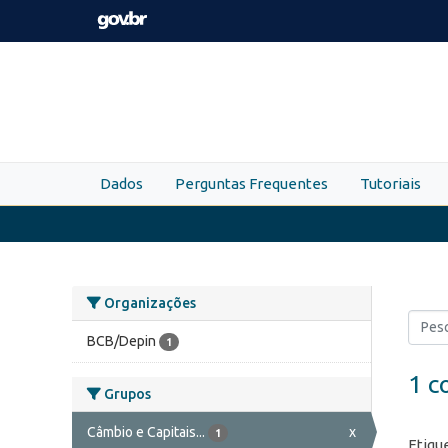
Skip to main content
Dados
Perguntas Frequentes
Tutoriais
Organizações
BCB/Depin
1
1 c
Grupos
Câmbio e Capitais...
x
1
Etiqu