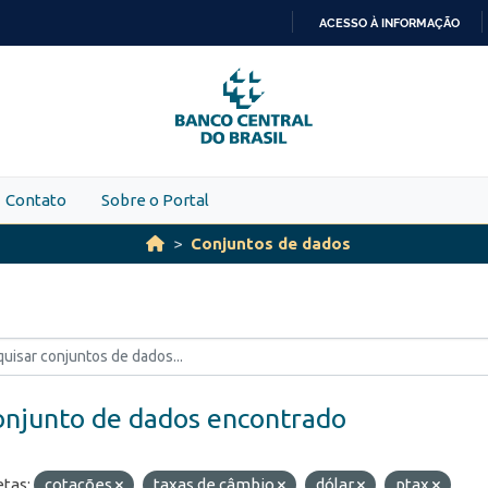
ACESSO À INFORMAÇÃO
IR
PARA
O
CONTEÚDO
Contato
Sobre o Portal
Conjuntos de dados
onjunto de dados encontrado
etas:
cotações
taxas de câmbio
dólar
ptax