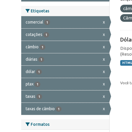
câm
Etiquetas
Câmb
comercial
x
1
cotações
x
1
Dóla
câmbio
x
1
Dispo
(Resol
diárias
x
1
HTM
dólar
x
1
Você t
ptax
x
1
taxas
x
1
taxas de câmbio
x
1
Formatos