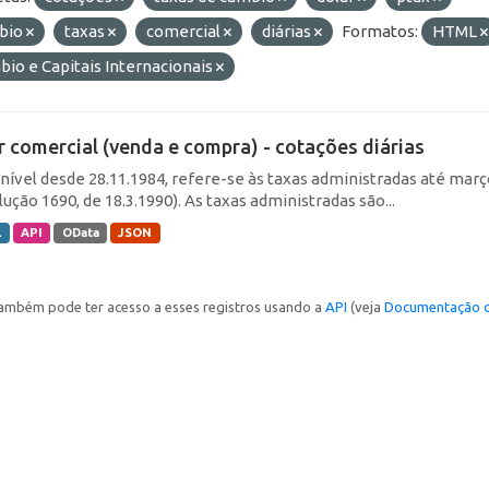
bio
taxas
comercial
diárias
Formatos:
HTML
io e Capitais Internacionais
r comercial (venda e compra) - cotações diárias
nível desde 28.11.1984, refere-se às taxas administradas até março 
ução 1690, de 18.3.1990). As taxas administradas são...
L
API
OData
JSON
ambém pode ter acesso a esses registros usando a
API
(veja
Documentação d