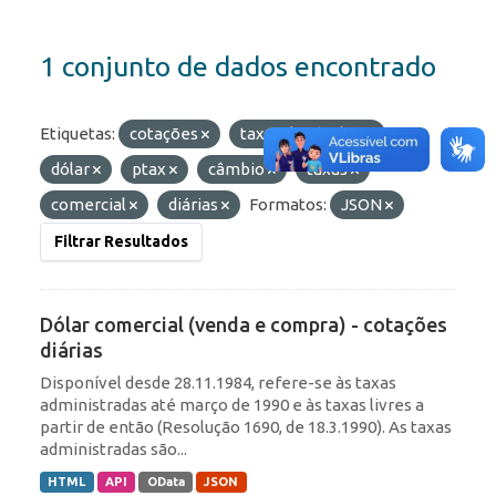
1 conjunto de dados encontrado
Etiquetas:
cotações
taxas de câmbio
dólar
ptax
câmbio
taxas
comercial
diárias
Formatos:
JSON
Filtrar Resultados
Dólar comercial (venda e compra) - cotações
diárias
Disponível desde 28.11.1984, refere-se às taxas
administradas até março de 1990 e às taxas livres a
partir de então (Resolução 1690, de 18.3.1990). As taxas
administradas são...
HTML
API
OData
JSON