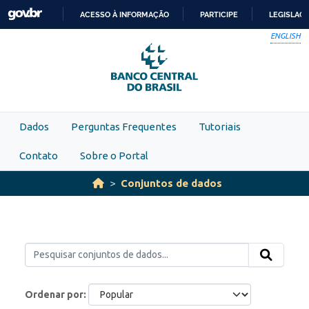
Skip to main content
ACESSO À INFORMAÇÃO
PARTICIPE
LEGISLAÇ
IR
ENGLISH
PARA
O
CONTEÚDO
Dados
Perguntas Frequentes
Tutoriais
Contato
Sobre o Portal
Conjuntos de dados
Ordenar por