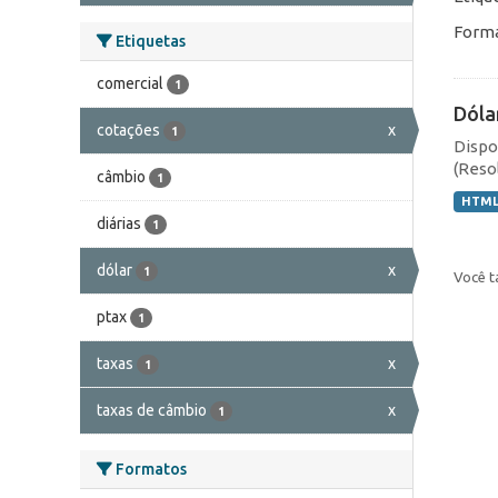
Forma
Etiquetas
comercial
1
Dóla
cotações
x
1
Dispo
(Resol
câmbio
1
HTM
diárias
1
dólar
x
1
Você t
ptax
1
taxas
x
1
taxas de câmbio
x
1
Formatos