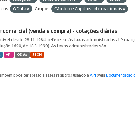
tos:
OData
Grupos:
Câmbio e Capitais Internacionais
r comercial (venda e compra) - cotações diárias
nível desde 28.11.1984, refere-se às taxas administradas até março 
ução 1690, de 18.3.1990). As taxas administradas são...
L
API
OData
JSON
ambém pode ter acesso a esses registros usando a
API
(veja
Documentação d