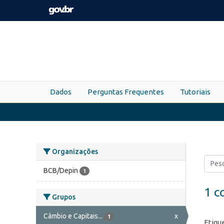
Skip to main content
Dados
Perguntas Frequentes
Tutoriais
Organizações
BCB/Depin
1
1 c
Grupos
Câmbio e Capitais...
x
1
Etiqu