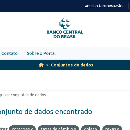
ACESSO À INFORMAÇÃO
IR
PARA
O
CONTEÚDO
Contato
Sobre o Portal
Conjuntos de dados
onjunto de dados encontrado
etas:
cotações
taxas de câmbio
dólar
taxas