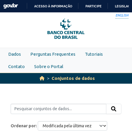
Skip to main content
ACESSO À INFORMAÇÃO
PARTICIPE
LEGISLAÇ
IR
ENGLISH
PARA
O
CONTEÚDO
Dados
Perguntas Frequentes
Tutoriais
Contato
Sobre o Portal
Conjuntos de dados
Ordenar por