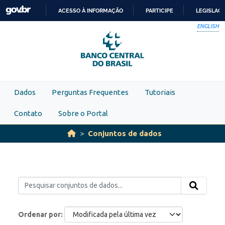
Skip to main content
ACESSO À INFORMAÇÃO
PARTICIPE
LEGISLAÇ
IR
ENGLISH
PARA
O
CONTEÚDO
Dados
Perguntas Frequentes
Tutoriais
Contato
Sobre o Portal
Conjuntos de dados
Ordenar por