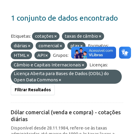
1 conjunto de dados encontrado
Etiquetas:
cotações
taxas de câmbio
diárias
comercial
ptax
Formatos:
HTML
API
Grupos:
Câmbio e Capitais Internacionais
Licenças:
Licença Aberta para Bases de Dados (ODbL) do
Open Data Commons
Filtrar Resultados
Dólar comercial (venda e compra) - cotações
diárias
Disponível desde 28.11.1984, refere-se às taxas
administradas até março de 1990 e às taxas livres a