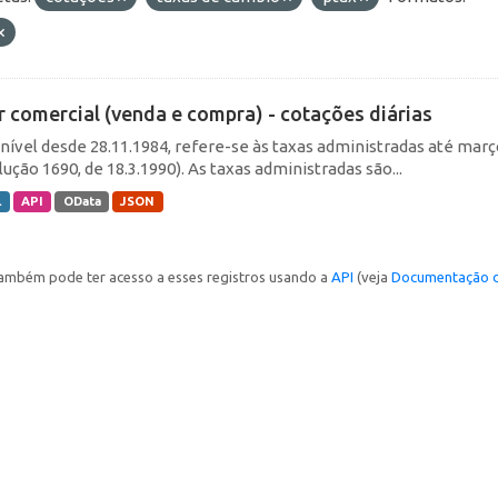
r comercial (venda e compra) - cotações diárias
nível desde 28.11.1984, refere-se às taxas administradas até março 
ução 1690, de 18.3.1990). As taxas administradas são...
L
API
OData
JSON
ambém pode ter acesso a esses registros usando a
API
(veja
Documentação d