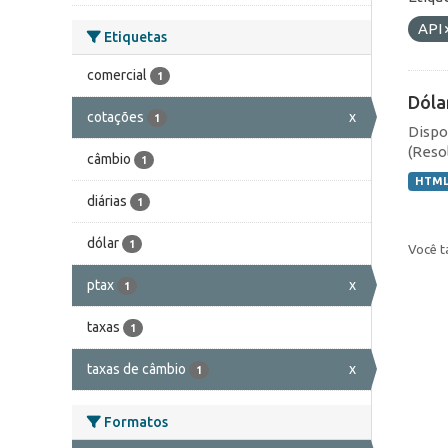
API
Etiquetas
comercial
1
Dóla
cotações
x
1
Dispo
(Resol
câmbio
1
HTM
diárias
1
dólar
1
Você t
ptax
x
1
taxas
1
taxas de câmbio
x
1
Formatos