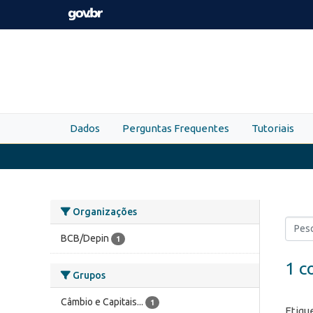
Skip to main content
Dados
Perguntas Frequentes
Tutoriais
Organizações
BCB/Depin
1
1 c
Grupos
Câmbio e Capitais...
1
Etiqu