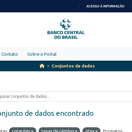
ACESSO À INFORMAÇÃO
IR
PARA
O
CONTEÚDO
Contato
Sobre o Portal
Conjuntos de dados
onjunto de dados encontrado
etas:
cotações
taxas de câmbio
ptax
Formatos: