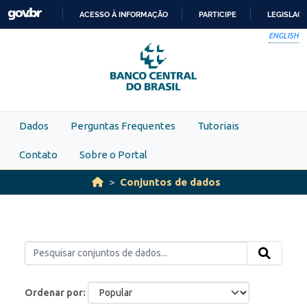
Skip to main content
ACESSO À INFORMAÇÃO
PARTICIPE
LEGISLAÇ
IR
ENGLISH
PARA
O
CONTEÚDO
Dados
Perguntas Frequentes
Tutoriais
Contato
Sobre o Portal
Conjuntos de dados
Ordenar por