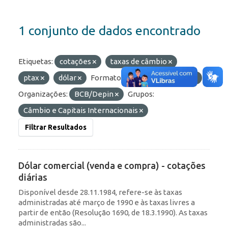
1 conjunto de dados encontrado
Etiquetas:
cotações
taxas de câmbio
ptax
dólar
Formatos:
HTML
JSON
Organizações:
BCB/Depin
Grupos:
Câmbio e Capitais Internacionais
Filtrar Resultados
Dólar comercial (venda e compra) - cotações
diárias
Disponível desde 28.11.1984, refere-se às taxas
administradas até março de 1990 e às taxas livres a
partir de então (Resolução 1690, de 18.3.1990). As taxas
administradas são...